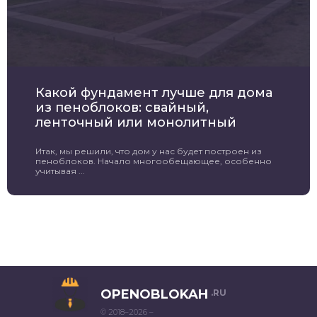
Какой фундамент лучше для дома
из пеноблоков: свайный,
ленточный или монолитный
Итак, мы решили, что дом у нас будет построен из
пеноблоков. Начало многообещающее, особенно
учитывая ...
OPENOBLOKAH
.RU
© 2018–2026 –