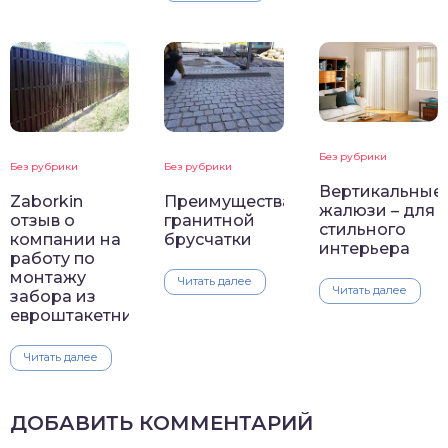
Без рубрики
Без рубрики
Без рубрики
Вертикальные
Zaborkin
Преимущества
жалюзи – для
отзыв о
гранитной
стильного
компании на
брусчатки
интерьера
работу по
монтажу
Читать далее
Читать далее
забора из
евроштакетника
Читать далее
ДОБАВИТЬ КОММЕНТАРИЙ