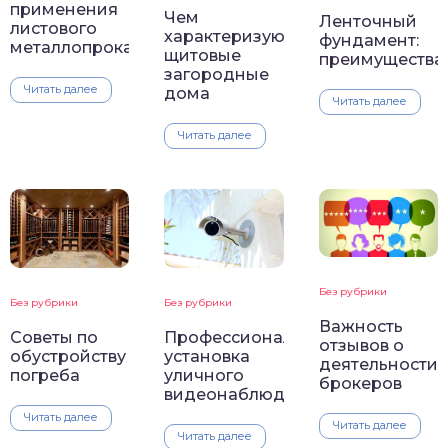
применения
Чем
Ленточный
листового
характеризуются
фундамент:
металлопроката
щитовые
преимущества
загородные
Читать далее
дома
Читать далее
Читать далее
Без рубрики
Без рубрики
Без рубрики
Важность
Советы по
Профессиональная
отзывов о
обустройству
установка
деятельности
погреба
уличного
брокеров
видеонаблюдения
Читать далее
Читать далее
Читать далее