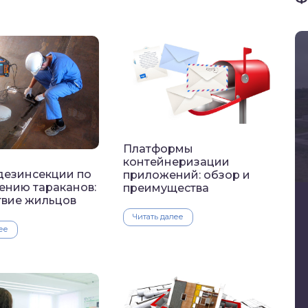
Платформы
контейнеризации
дезинсекции по
приложений: обзор и
ению тараканов:
преимущества
твие жильцов
Читать далее
ее