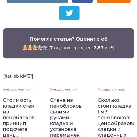
Помогла статья? Оцените её
(
7
оценок, среднее:
3,57
из 5)
[flat_ab id="3"]
Укладка, монтаж
Укладка, монтаж
Укладка, монтаж
Стоимость
Стена из
Сколько
кладки стен
пеноблоков
стоит кладка
из
своими
1 м3
пеноблоков:
руками:
пеноблоков:
принцип
кладка и
ценообразова
подсчета
установка
кладки и
цены.
перемычек.
кладочных