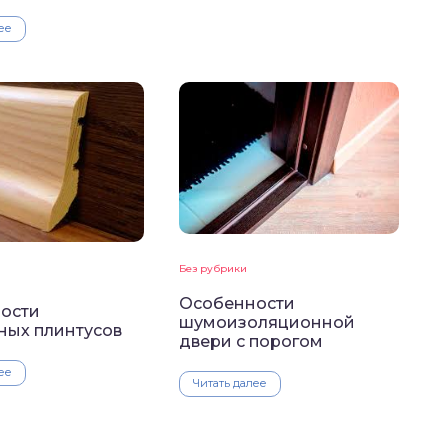
ее
Без рубрики
Особенности
ости
шумоизоляционной
ных плинтусов
двери с порогом
ее
Читать далее