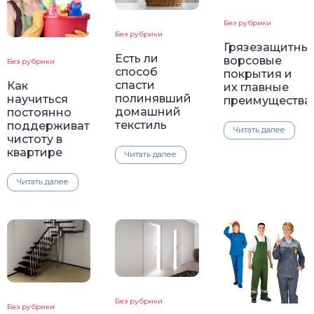
Без рубрики
Без рубрики
Грязезащитны
Есть ли
ворсовые
Без рубрики
способ
покрытия и
спасти
Как
их главные
полинявший
научиться
преимущества
домашний
постоянно
текстиль
поддерживать
Читать далее
чистоту в
квартире
Читать далее
Читать далее
Без рубрики
Без рубрики