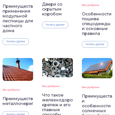
Двери со
Без рубрики
Преимущества
скрытым
применения
Особенности
коробом
модульной
пошива
лестницы для
спецодежды
Читать далее
частного
и основные
дома
правила
Читать далее
Читать далее
Без рубрики
Без рубрики
Без рубрики
Что такое
Преимущества
Преимущества
железнодорожный
и
металлочерепицы
крепеж и его
особенности
главные
солнечных
способы
Читать далее