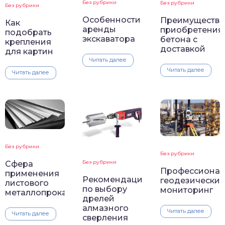
Без рубрики
Без рубрики
Без рубрики
Особенности
Преимущества
Как
аренды
приобретения
подобрать
экскаватора
бетона с
крепления
доставкой
для картин
Читать далее
Читать далее
Читать далее
Без рубрики
Без рубрики
Без рубрики
Сфера
Профессиона
применения
Рекомендации
геодезически
листового
по выбору
мониторинг
металлопроката
дрелей
алмазного
Читать далее
Читать далее
сверления