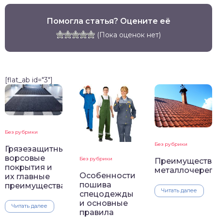
Помогла статья? Оцените её
(Пока оценок нет)
[flat_ab id="3"]
Без рубрики
Без рубрики
Грязезащитные
ворсовые
Без рубрики
Преимущества
покрытия и
металлочереп
Особенности
их главные
пошива
преимущества
Читать далее
спецодежды
и основные
Читать далее
правила