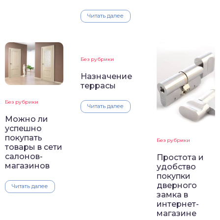
Читать далее
Без рубрики
Назначение
террасы
Без рубрики
Читать далее
Можно ли
успешно
покупать
Без рубрики
товары в сети
салонов-
Простота и
магазинов
удобство
покупки
дверного
Читать далее
замка в
интернет-
магазине