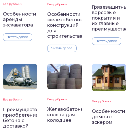
Без рубрики
Без рубрики
Грязезащитны
ворсовые
Особенности
Особенности
покрытия и
аренды
железобетонных
их главные
экскаватора
конструкций
преимущества
для
строительства
Читать далее
Читать далее
Читать далее
Без рубрики
Без рубрики
Без рубрики
Железобетонные
Преимущества
Особенности
кольца для
приобретения
домов с
колодцев
бетона с
эскером
доставкой