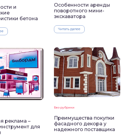
Особенности аренды
ости и
поворотного мини-
ские
экскаватора
ристики бетона
Читать далее
ее
Без рубрики
Преимущества покупки
я реклама –
фасадного декора у
инструмент для
надежного поставщика
я