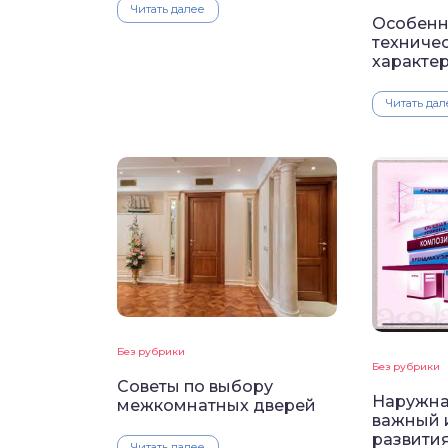
Читать далее
Особенн
техниче
характе
Читать дал
Без рубрики
Без рубрики
Советы по выбору
Наружна
межкомнатных дверей
важный 
развити
Читать далее