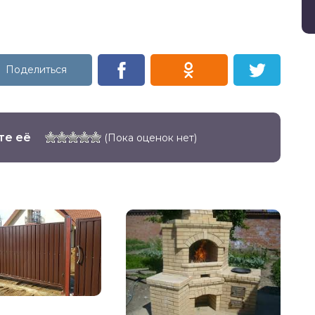
те её
(Пока оценок нет)