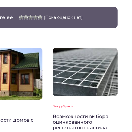
те её
(Пока оценок нет)
Без рубрики
Возможности выбора
ости домов с
оцинкованного
решетчатого настила