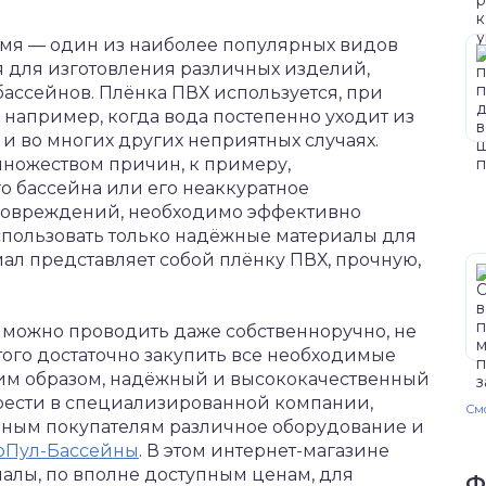
мя — один из наиболее популярных видов
я для изготовления различных изделий,
бассейнов.
Плёнка ПВХ используется, при
 например, когда вода постепенно уходит из
и во многих других неприятных случаях.
множеством причин, к примеру,
 бассейна или его неаккуратное
повреждений, необходимо эффективно
использовать только надёжные материалы для
ал представляет собой плёнку ПВХ, прочную,
 можно проводить даже собственноручно, не
того достаточно закупить все необходимые
им образом, надёжный и высококачественный
рести в специализированной компании,
Смо
ьным покупателям различное оборудование и
рПул-Бассейны
. В этом интернет-магазине
алы, по вполне доступным ценам, для
Ф