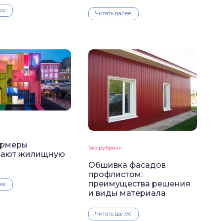
ее
Читать далее
ормеры
Без рубрики
вают жилищную
ь
Обшивка фасадов
профлистом:
преимущества решения
ее
и виды материала
Читать далее