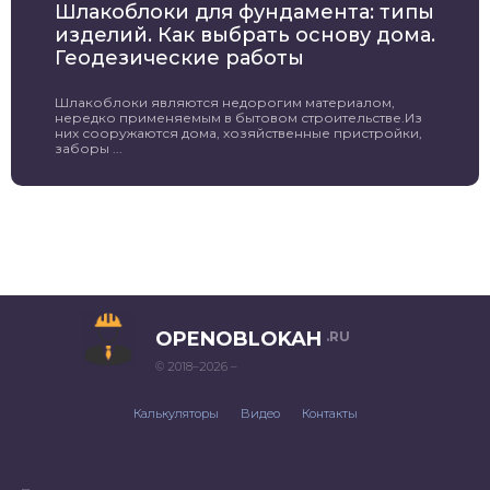
Шлакоблоки для фундамента: типы
изделий. Как выбрать основу дома.
Геодезические работы
Шлакоблоки являются недорогим материалом,
нередко применяемым в бытовом строительстве.Из
них сооружаются дома, хозяйственные пристройки,
заборы ...
OPENOBLOKAH
.RU
© 2018–2026 –
Калькуляторы
Видео
Контакты