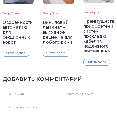
Без рубрики
Без рубрики
Без рубрики
Преимущества
Особенности
Виниловый
приобретения
автоматики
ламинат –
систем
для
выгодное
прокладки
секционных
решение для
кабеля у
ворот
любого дома
надежного
поставщика
Читать далее
Читать далее
Читать далее
ДОБАВИТЬ КОММЕНТАРИЙ