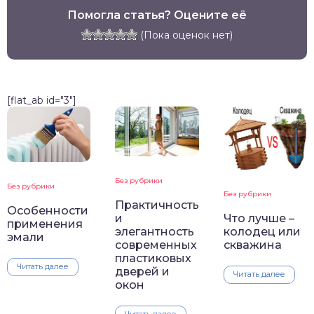
Помогла статья? Оцените её
(Пока оценок нет)
[flat_ab id="3"]
Без рубрики
Без рубрики
Без рубрики
Практичность
Особенности
и
Что лучше –
применения
элегантность
колодец или
эмали
современных
скважина
пластиковых
Читать далее
дверей и
Читать далее
окон
Читать далее