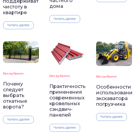
частного
поддерживать
дома
чистоту в
квартире
Читать далее
Читать далее
Без рубрики
Без рубрики
Без рубрики
Почему
Практичность
Особенности
следует
применения
использовани
выбрать
современных
экскаватора
откатные
кровельных
погрузчика
ворота?
сэндвич-
панелей
Читать далее
Читать далее
Читать далее