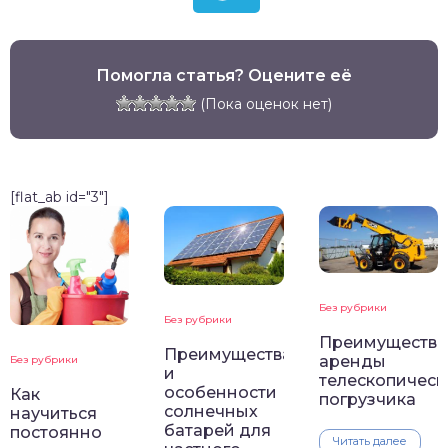
Помогла статья? Оцените её
(Пока оценок нет)
[flat_ab id="3"]
Без рубрики
Без рубрики
Преимущества
Преимущества
аренды
Без рубрики
и
телескопическ
особенности
Как
погрузчика
солнечных
научиться
батарей для
постоянно
Читать далее