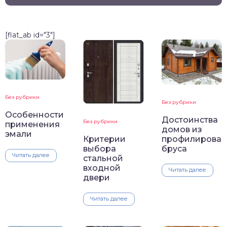
[flat_ab id="3"]
Без рубрики
Без рубрики
Особенности
Достоинства
Без рубрики
применения
домов из
эмали
Критерии
профилирован
выбора
бруса
Читать далее
стальной
входной
Читать далее
двери
Читать далее