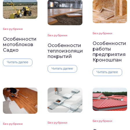
Без рубрики
Без рубрики
Без рубрики
Особенности
Особенности
мотоблоков
Особенности
работы
Садко
теплоизоляционных
предприятия
покрытий
Кроношпан
Читать далее
Читать далее
Читать далее
Без рубрики
Без рубрики
Без рубрики