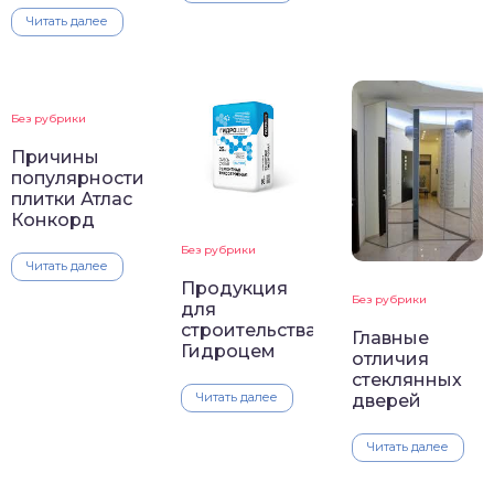
Читать далее
Без рубрики
Причины
популярности
плитки Атлас
Конкорд
Без рубрики
Читать далее
Продукция
Без рубрики
для
строительства
Главные
Гидроцем
отличия
стеклянных
Читать далее
дверей
Читать далее