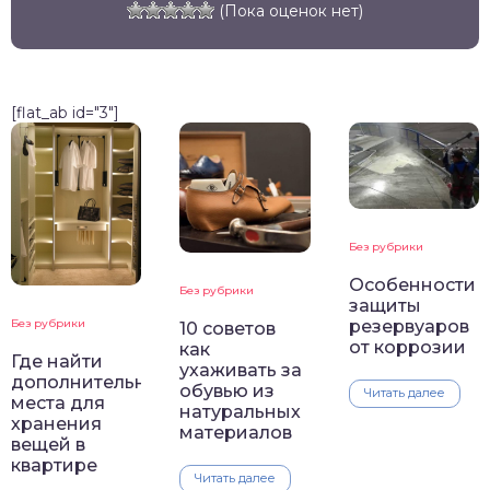
(Пока оценок нет)
[flat_ab id="3"]
Без рубрики
Особенности
Без рубрики
защиты
Без рубрики
резервуаров
10 советов
от коррозии
как
Где найти
ухаживать за
дополнительные
обувью из
Читать далее
места для
натуральных
хранения
материалов
вещей в
квартире
Читать далее