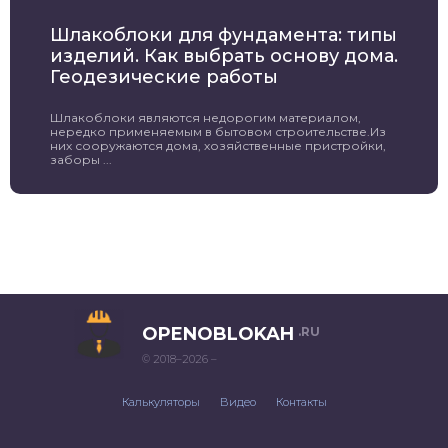
Шлакоблоки для фундамента: типы
изделий. Как выбрать основу дома.
Геодезические работы
Шлакоблоки являются недорогим материалом,
нередко применяемым в бытовом строительстве.Из
них сооружаются дома, хозяйственные пристройки,
заборы ...
OPENOBLOKAH
.RU
© 2018–2026 –
Калькуляторы
Видео
Контакты