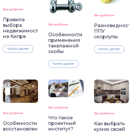
Без рубрики
Без рубрики
Правила
Без рубрики
выбора
Разновидност
недвижимости
ППУ
Особенности
на Кипре
скорлупы
применения
такелажной
Читать далее
Читать далее
скобы
Читать далее
Без рубрики
Без рубрики
Без рубрики
Что такое
проектный
Особенности
Как выбрать
институт?
восстановления
кухню своей