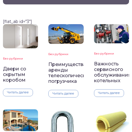
[flat_ab id="3"]
Без рубрики
Без рубрики
Без рубрики
Важность
Преимущества
Двери со
сервисного
аренды
скрытым
обслуживания
телескопического
коробом
котельных
погрузчика
Читать далее
Читать далее
Читать далее