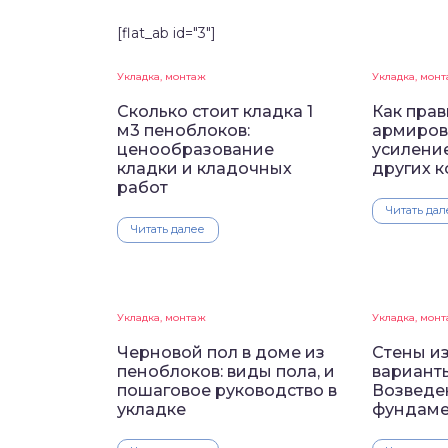
[flat_ab id="3"]
Укладка, монтаж
Укладка, мон
Сколько стоит кладка 1
Как пра
м3 пеноблоков:
армиров
ценообразование
усиление
кладки и кладочных
других 
работ
Читать дал
Читать далее
Укладка, монтаж
Укладка, мон
Черновой пол в доме из
Стены и
пеноблоков: виды пола, и
вариант
пошаговое руководство в
Возведе
укладке
фундаме