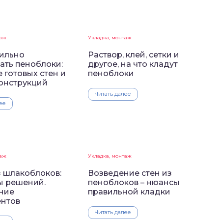
таж
Укладка, монтаж
вильно
Раствор, клей, сетки и
ать пеноблоки:
другое, на что кладут
 готовых стен и
пеноблоки
конструкций
Читать далее
ее
таж
Укладка, монтаж
з шлакоблоков:
Возведение стен из
ы решений.
пеноблоков – нюансы
ние
правильной кладки
нтов
Читать далее