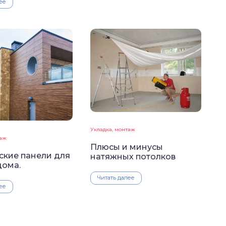
ее
Укладка, монтаж
таж
Плюсы и минусы
ские панели для
натяжных потолков
дома.
Читать далее
ее