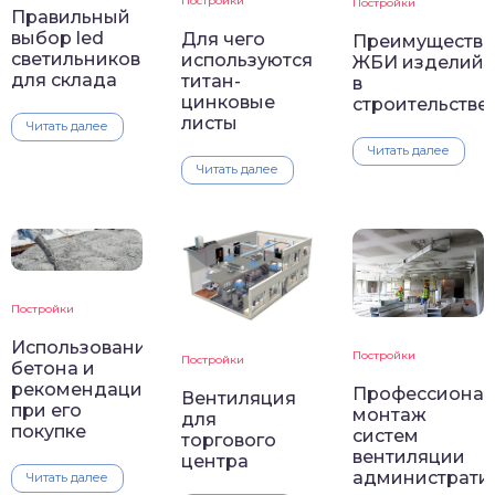
Постройки
Постройки
Правильный
выбор led
Для чего
Преимущества
светильников
используются
ЖБИ изделий
для склада
титан-
в
цинковые
строительстве
листы
Читать далее
Читать далее
Читать далее
Постройки
Использование
Постройки
Постройки
бетона и
рекомендации
Профессиона
Вентиляция
при его
монтаж
для
покупке
систем
торгового
вентиляции
центра
администрати
Читать далее