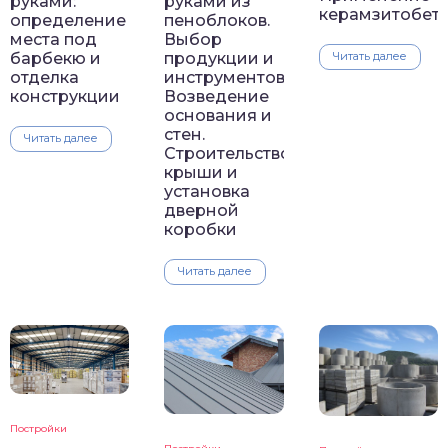
руками:
руками из
керамзитобет
определение
пеноблоков.
места под
Выбор
барбекю и
продукции и
Читать далее
отделка
инструментов.
конструкции
Возведение
основания и
стен.
Читать далее
Строительство
крыши и
установка
дверной
коробки
Читать далее
Постройки