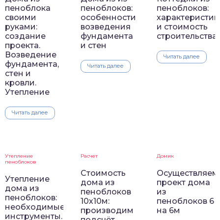
пеноблока
пеноблоков:
пеноблоков:
своими
особенности
характеристик
руками:
возведения
и стоимость
создание
фундамента
строительства
проекта.
и стен
Возведение
Читать далее
фундамента,
Читать далее
стен и
кровли.
Утепление
Читать далее
Утепление
Расчет
Домик
пеноблоков
Стоимость
Осуществляем
Утепление
дома из
проект дома
дома из
пеноблоков
из
пеноблоков:
10х10м:
пеноблоков 6
необходимые
производим
на 6м
инструменты.
подсчёт