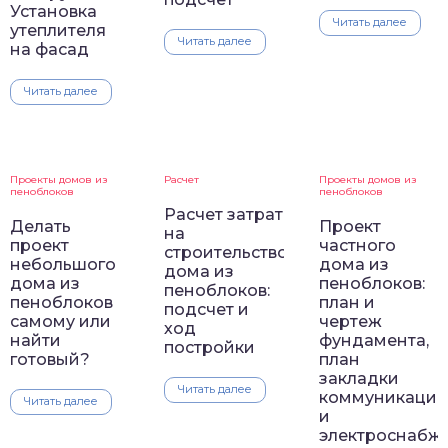
Установка
Читать далее
утеплителя
Читать далее
на фасад
Читать далее
Проекты домов из
Расчет
Проекты домов из
пеноблоков
пеноблоков
Расчет затрат
Делать
Проект
на
проект
частного
строительство
небольшого
дома из
дома из
дома из
пеноблоков:
пеноблоков:
пеноблоков
план и
подсчет и
самому или
чертеж
ход
найти
фундамента,
постройки
готовый?
план
закладки
Читать далее
коммуникаций
Читать далее
и
электроснабж