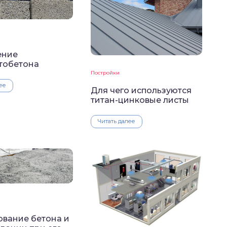
ение
тобетона
Постройки
ее
Для чего используются
титан-цинковые листы
Читать далее
ование бетона и