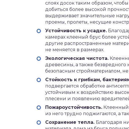
слоях досок таким образом, чтоб
добиться более высокой прочност
выдерживает значительные нагру
проемы, пролеты, несущие конст
Устойчивость к усадке.
Благода
камерах клееный брус более уст
другие распространенные матери
не меняется в размерах.
Экологическая чистота.
Клеенны
древесины, а также безвредного 
безопасным стройматериалом, не
Стойкость к грибкам, бактерия
подвергается обработке антисепт
устойчивым к воздействию высоко
плесени и появлению вредителе
Пожароустойчивость.
Клеенный 
из него трудно поджигаются, а т
Сохранение тепла.
Благодаря н
материала, дома из бруса получ