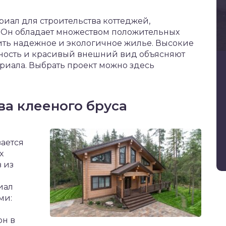
риал для строительства коттеджей,
.
Он обладает множеством положительных
ить надежное и экологичное жилье. Высокие
чность и красивый внешний вид объясняют
риала. Выбрать проект можно здесь
а клееного бруса
ается
х
 из
иал
ми:
н в