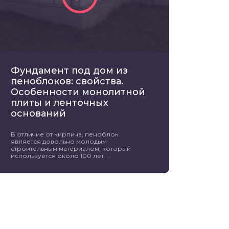
Фундамент под дом из
пеноблоков: свойства.
Особенности монолитной
плиты и ленточных
оснований
В отличие от кирпича, пеноблок
является довольно молодым
строительным материалом, который
используется около 100 лет. ...