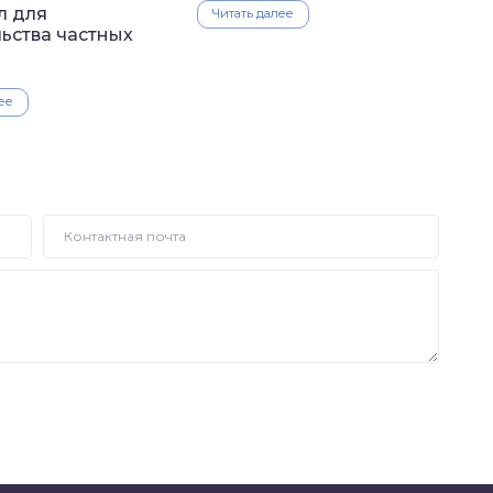
л для
Читать далее
ьства частных
ее