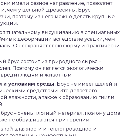
ы они имели разное направление, позволяет
и, чем у цельной древесины. Брус
зки, поэтому из него можно делать крупные
рукции.
ря тщательному высушиванию в специальных
ойчив к деформации вследствие усадки, чем
алы. Он сохраняет свою форму и практически
й брус состоит из природного сырья –
клея. Поэтому он является экологически
 вредит людям и животным.
м и условиям среды.
Брус не имеет щелей и
ическими средствами. Это делает его
й влажности, а также к образованию гнили,
й.
брус – очень плотный материал, поэтому дома
акже не обрушиваются при горении.
изкой влажности и теплопроводности
аются теплыми и комфортными.