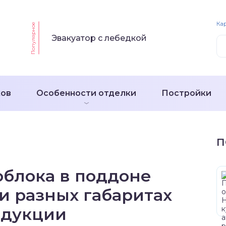
Кар
Популярное
Эвакуатор с лебедкой
ков
Особенности отделки
Постройки
П
облока в поддоне
и разных габаритах
одукции