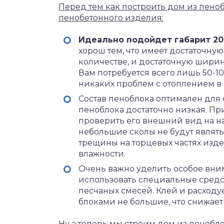
Перед тем как построить дом из пено
пенобетонного изделия:
Идеально подойдет габарит 200
хорош тем, что имеет достаточную
количестве, и достаточную ширин
Вам потребуется всего лишь 50-1
никаких проблем с отоплением в
Состав пеноблока оптимален для 
пеноблока достаточно низкая. Пр
проверить его внешний вид на на
небольшие сколы не будут являт
трещины на торцевых частях изд
влажности.
Очень важно уделить особое вни
использовать специальные средст
песчаных смесей. Клей и расход
блоками не большие, что снижает
Ну а теперь мы строим дом из пенобло