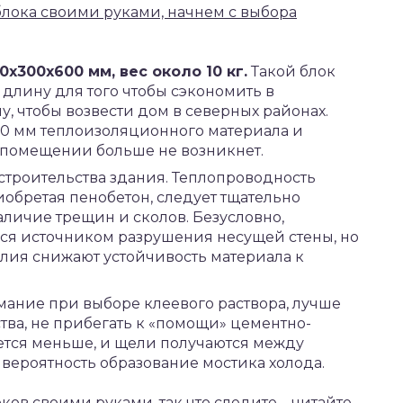
блока своими руками, начнем с выбора
х300х600 мм, вес около 10 кг.
Такой блок
 длину для того чтобы сэкономить в
у, чтобы возвести дом в северных районах.
00 мм теплоизоляционного материала и
 помещении больше не возникнет.
строительства здания. Теплопроводность
иобретая пенобетон, следует тщательно
личие трещин и сколов. Безусловно,
ься источником разрушения несущей стены, но
елия снижают устойчивость материала к
мание при выборе клеевого раствора, лучше
ва, не прибегать к «помощи» цементно-
уется меньше, и щели получаются между
 вероятность образование мостика холода.
ков своими руками, так что следите – читайте