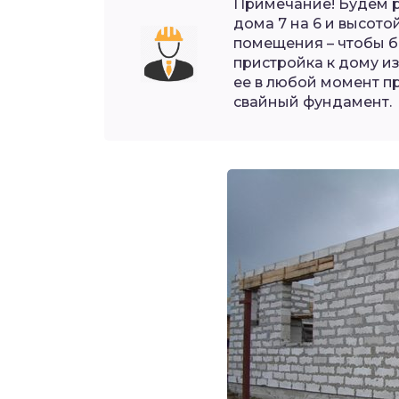
Примечание! Будем 
дома 7 на 6 и высото
помещения – чтобы б
пристройка к дому и
ее в любой момент п
свайный фундамент.