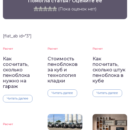
Помогла статья? Оцените её
(Пока оценок нет)
[flat_ab id="3"]
Расчет
Расчет
Расчет
Как
Стоимость
Как
сосчитать,
пеноблоков
посчитать,
сколько
за куб и
сколько штук
пеноблока
технология
пеноблока в
нужно на
кладки
кубе
гараж
Читать далее
Читать далее
Читать далее
Расчет