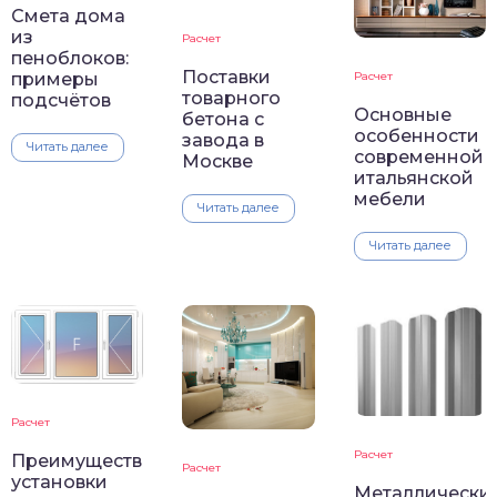
Смета дома
из
Расчет
пеноблоков:
Поставки
примеры
Расчет
товарного
подсчётов
Основные
бетона с
особенности
завода в
Читать далее
современной
Москве
итальянской
мебели
Читать далее
Читать далее
Расчет
Расчет
Преимущества
Расчет
установки
Металлически