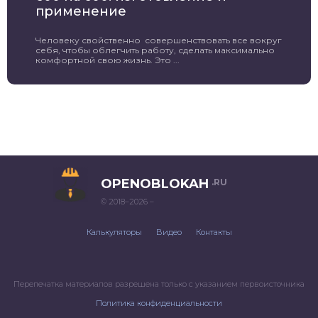
применение
Человеку свойственно совершенствовать все вокруг
себя, чтобы облегчить работу, сделать максимально
комфортной свою жизнь. Это ...
OPENOBLOKAH
.RU
© 2018–2026 –
Калькуляторы
Видео
Контакты
Перепечатка материалов разрешена только с указанием первоисточника
Политика конфиденциальности