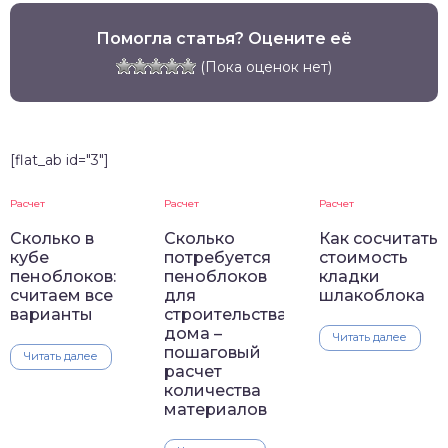
Помогла статья? Оцените её
(Пока оценок нет)
[flat_ab id="3"]
Расчет
Расчет
Расчет
Сколько в
Сколько
Как сосчитать
кубе
потребуется
стоимость
пеноблоков:
пеноблоков
кладки
считаем все
для
шлакоблока
варианты
строительства
дома –
Читать далее
пошаговый
Читать далее
расчет
количества
материалов