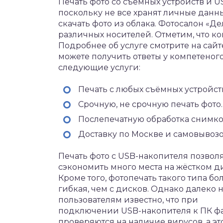
Печать фото со съемных устройств и 
поскольку не все хранят личные данны
скачать фото из облака.
Фотосалон «Дел
различных носителей. Отметим, что 
Подробнее об услуге смотрите на сай
можете получить ответы у компетеного
следующие услуги:
Печать с любых съёмных устройст
Срочную, не срочную печать фото.
Послепечатную обработка снимко
Доставку по Москве и самовывоз
Печать фото с USB-накопителя позвол
сэкономить много места на жёстком д
Кроме того, фотопечать такого типа бо
гибкая, чем с дисков. Однако далеко 
пользователям известно, что при
подключении USB-накопителя к ПК ф
проверяются на наличие вирусов, а эт