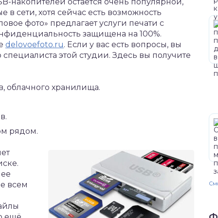
USB-накопителей остаётся очень популярной,
е в сети, хотя сейчас есть возможность
овое фото» предлагает услуги печати с
конфиденциальность защищена на 100%.
те
delovoefoto.ru
. Если у вас есть вопросы, вы
 специалиста этой студии. Здесь вы получите
в, облачного хранилища.
в.
ом рядом.
яет
иске.
лее
не всем
Смо
айлы
Ф
о ещё