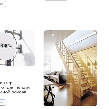
ее
ринтеры
ют для печати
есной основе
ее