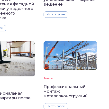
тения фасадной
решение
рки у надежного
ренного
Читать далее
ика
ее
Разное
Профессиональный
монтаж
иональная
металлоконструкций
квартиры после
Читать далее