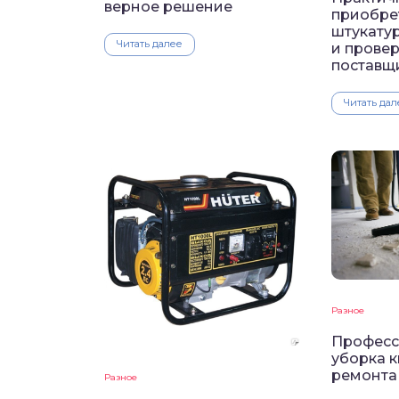
верное решение
приобре
штукату
Читать далее
и прове
поставщ
Читать дал
Разное
Професс
уборка 
ремонта
Разное