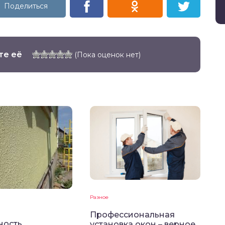
те её
(Пока оценок нет)
Разное
Профессиональная
ность
установка окон – верное