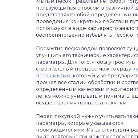
Мытый песок представляет собой поп
пользующийся спросом в различной д
представляют собой определенный ви
проведения конкретных действий пут
используют в виде карьерного аналога
беспрепятственно избавлять песок от 
Промытие песка водой позволяет сущ
улучшить его технические характерис
параметры. Для того, чтобы упростить
строительный процесс можно сразу
к
песок мытый
, который уже предварит
прошел все стадии обработки и соотве
определенным качествам и критериям
легко можно учитывать и понимать, е
осуществления процесса покупки.
Перед покупкой нужно учитывать тех
параметры, которые указываются
производителями. Из-за отсутствия р
виде деятельности может использовать