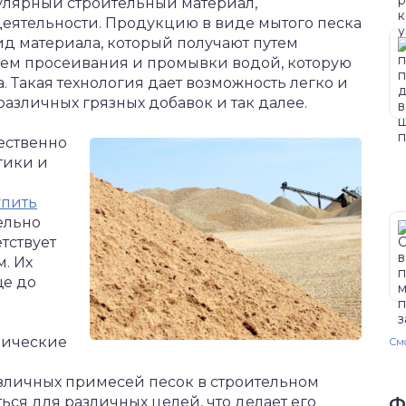
улярный строительный материал,
еятельности.
Продукцию в виде мытого песка
д материала, который получают путем
ем просеивания и промывки водой, которую
. Такая технология дает возможность легко и
различных грязных добавок и так далее.
ественно
тики и
упить
ельно
тствует
. Их
ще до
нические
Смо
азличных примесей песок в строительном
ся для различных целей, что делает его
Ф