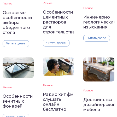
Разное
Разное
Разное
Особенности
Основные
Инженерно
цементных
особенности
геологические
растворов
выбора
изыскания
для
обеденного
строительства
стола
Читать далее
Читать далее
Читать далее
Разное
Разное
Разное
Радио хит фм
Особенности
слушать
Достоинства
зенитных
онлайн
дизайнерской
фонарей
бесплатно
мебели
Читать далее