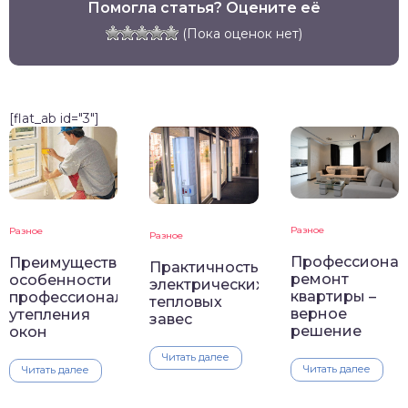
Помогла статья? Оцените её
(Пока оценок нет)
[flat_ab id="3"]
Разное
Разное
Разное
Профессиона
Преимущественные
Практичность
ремонт
особенности
электрических
квартиры –
профессионального
тепловых
верное
утепления
завес
решение
окон
Читать далее
Читать далее
Читать далее