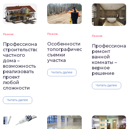
Разное
Разное
Разное
Особенности
Профессиональное
Профессиона
топографической
строительство
ремонт
съемки
частного
ванной
участка
дома –
комнаты –
возможность
верное
реализовать
Читать далее
решение
проект
любой
Читать далее
сложности
Читать далее