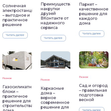
Преимущества
Паркет –
Солнечная
накрутки
качественное
электростанция
друзей
решение для
– выгодное и
ВКонтакте от
каждого
практичное
надежного
дома
решение
сервиса
Читать далее
Читать далее
Читать далее
Разное
Разное
Разное
Сад и огород
Газосиликатные
Каркасные
– правильная
блоки –
дома –
подготовка
практичное
верное
весной
решение для
современное
строительства
решение для
дома
Читать далее