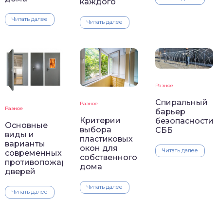
каждого
Читать далее
Читать далее
Разное
Спиральный
Разное
Разное
барьер
Критерии
безопасности
Основные
выбора
СББ
виды и
пластиковых
варианты
окон для
Читать далее
современных
собственного
противопожарных
дома
дверей
Читать далее
Читать далее