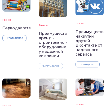
Разное
Разное
Разное
Серводвигатели
Преимущества
Преимущества
накрутки
аренды
Читать далее
друзей
строительного
ВКонтакте от
оборудования
надежного
у надежной
сервиса
компании
Читать далее
Читать далее
Разное
Разное