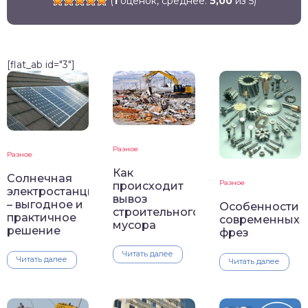
(
1
оценок, среднее:
5,00
из 5)
[flat_ab id="3"]
Разное
Разное
Как
Солнечная
Разное
происходит
электростанция
вывоз
– выгодное и
Особенности
строительного
практичное
современных
мусора
решение
фрез
Читать далее
Читать далее
Читать далее