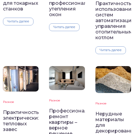
для токарных
профессионального
Практичность
станков
утепления
использовани
окон
систем
автоматизаци
Читать далее
управления
Читать далее
отопительным
котлом
Читать далее
Разное
Разное
Разное
Профессиональный
Практичность
Нерудные
ремонт
электрических
материалы
квартиры –
тепловых
для
верное
завес
декорировани
решение