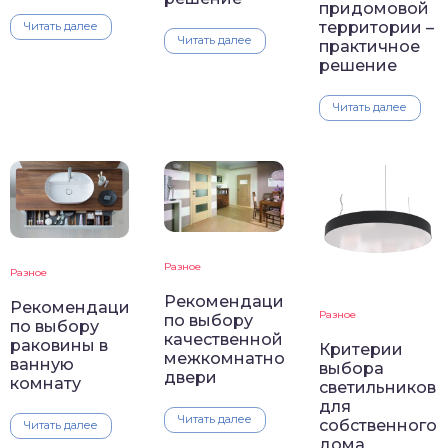
придомовой
территории –
Читать далее
Читать далее
практичное
решение
Читать далее
Разное
Разное
Рекомендации
Рекомендации
Разное
по выбору
по выбору
качественной
раковины в
Критерии
межкомнатной
ванную
выбора
двери
комнату
светильников
для
Читать далее
собственного
Читать далее
дома