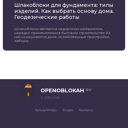
Шлакоблоки для фундамента: типы
изделий. Как выбрать основу дома.
Геодезические работы
Шлакоблоки являются недорогим материалом,
нередко применяемым в бытовом строительстве.Из
них сооружаются дома, хозяйственные пристройки,
заборы ...
OPENOBLOKAH
.RU
© 2018–2026 –
Калькуляторы
Видео
Контакты