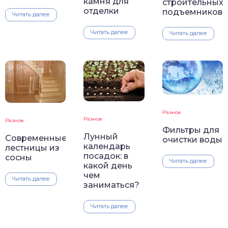
камня для
строительных
отделки
подъемников
Читать далее
Читать далее
Читать далее
Разное
Разное
Разное
Фильтры для
Лунный
Современные
очистки воды
календарь
лестницы из
посадок: в
сосны
Читать далее
какой день
чем
Читать далее
заниматься?
Читать далее