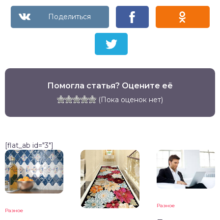
Помогла статья? Оцените её
(Пока оценок нет)
[flat_ab id="3"]
Разное
Разное