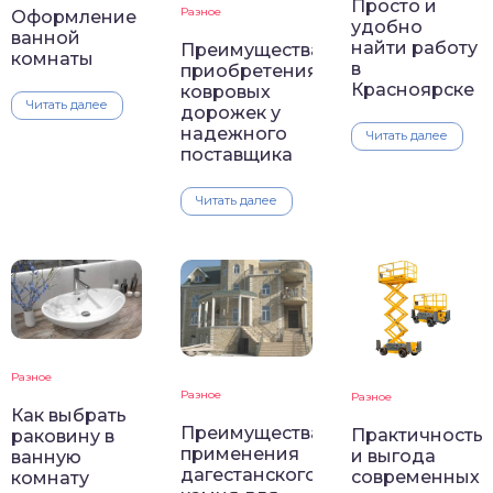
Просто и
Разное
Оформление
удобно
ванной
найти работу
Преимущества
комнаты
в
приобретения
Красноярске
ковровых
Читать далее
дорожек у
надежного
Читать далее
поставщика
Читать далее
Разное
Разное
Разное
Как выбрать
Преимущества
Практичность
раковину в
применения
и выгода
ванную
дагестанского
современных
комнату