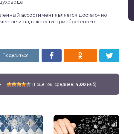
духовода.
вленный ассортимент является достаточно
ачестве и надежности приобретенных
ё
(
1
оценок, среднее:
4,00
из 5)