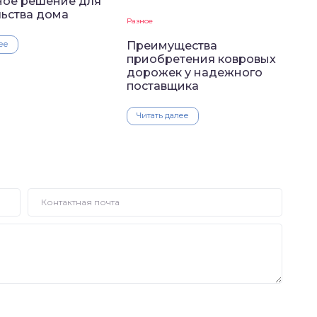
ное решение для
льства дома
Разное
ее
Преимущества
приобретения ковровых
дорожек у надежного
поставщика
Читать далее