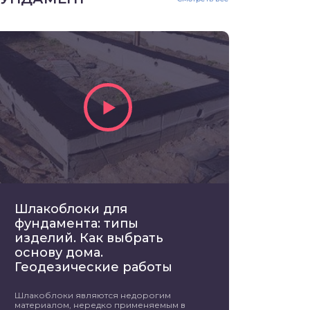
Шлакоблоки для
фундамента: типы
изделий. Как выбрать
основу дома.
Геодезические работы
Шлакоблоки являются недорогим
материалом, нередко применяемым в