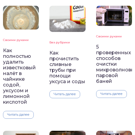
Своими руками
Своими руками
Без рубрики
5
Как
проверенных
Как
полностью
способов
прочистить
удалить
очистки
сливные
известковый
микроволновк
трубы при
налёт в
паровой
помощи
чайнике
баней
уксуса и соды
содой,
уксусом и
Читать далее
Читать далее
лимонной
кислотой
Читать далее