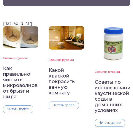
[flat_ab id="3"]
Своими руками
Своими руками
Как
Какой
Своими руками
правильно
краской
чистить
покрасить
Советы по
микроволновку
ванную
использовани
от брызг и
комнату
каустической
жира
соды в
домашних
Читать далее
Читать далее
условиях
Читать далее