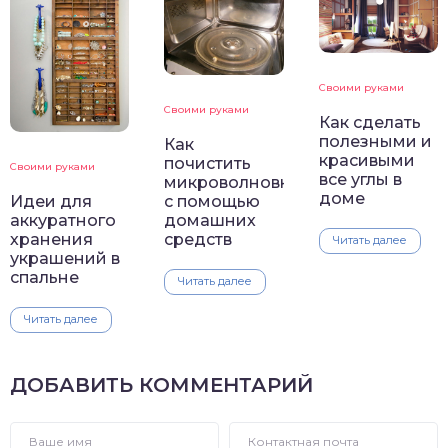
Своими руками
Своими руками
Как сделать
полезными и
Как
красивыми
почистить
Своими руками
все углы в
микроволновку
доме
Идеи для
с помощью
аккуратного
домашних
хранения
средств
Читать далее
украшений в
спальне
Читать далее
Читать далее
ДОБАВИТЬ КОММЕНТАРИЙ