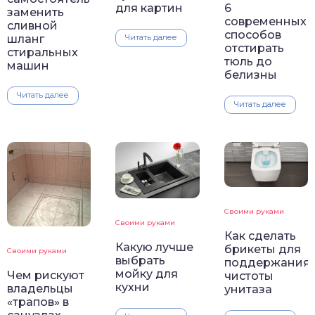
для картин
6
заменить
современных
сливной
способов
шланг
Читать далее
отстирать
стиральных
тюль до
машин
белизны
Читать далее
Читать далее
Своими руками
Своими руками
Как сделать
Какую лучше
брикеты для
Своими руками
выбрать
поддержания
мойку для
Чем рискуют
чистоты
кухни
владельцы
унитаза
«трапов» в