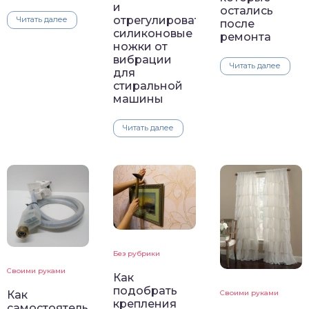
и
остались
отрегулировать
Читать далее
после
силиконовые
ремонта
ножки от
вибрации
Читать далее
для
стиральной
машины
Читать далее
Без рубрики
Своими руками
Как
подобрать
Как
Своими руками
крепления
самостоятельно