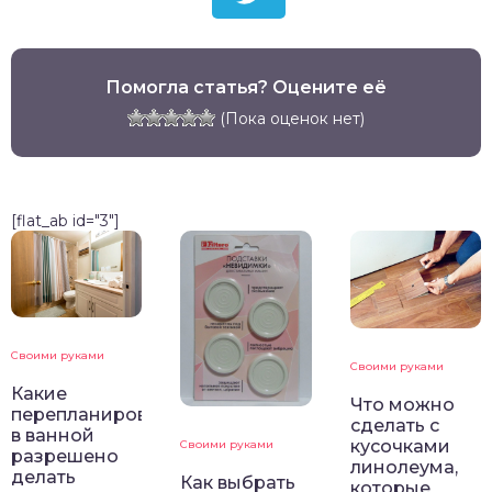
Помогла статья? Оцените её
(Пока оценок нет)
[flat_ab id="3"]
Своими руками
Своими руками
Какие
Что можно
перепланировки
сделать с
в ванной
кусочками
Своими руками
разрешено
линолеума,
делать
Как выбрать
которые