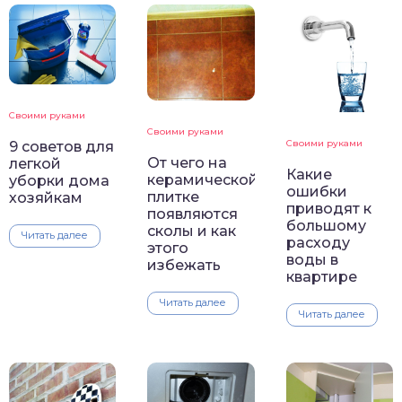
Своими руками
Своими руками
Своими руками
9 советов для
От чего на
легкой
Какие
керамической
уборки дома
ошибки
плитке
хозяйкам
приводят к
появляются
большому
сколы и как
Читать далее
расходу
этого
воды в
избежать
квартире
Читать далее
Читать далее