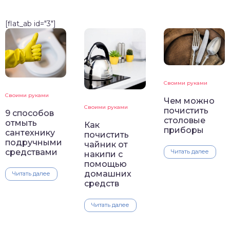
[flat_ab id="3"]
Своими руками
Своими руками
Чем можно
Своими руками
почистить
9 способов
столовые
отмыть
Как
приборы
сантехнику
почистить
подручными
чайник от
средствами
Читать далее
накипи с
помощью
домашних
Читать далее
средств
Читать далее