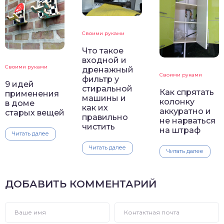
Своими руками
Что такое
входной и
Своими руками
дренажный
Своими руками
фильтр у
9 идей
стиральной
Как спрятать
применения
машины и
колонку
в доме
как их
аккуратно и
старых вещей
правильно
не нарваться
чистить
на штраф
Читать далее
Читать далее
Читать далее
ДОБАВИТЬ КОММЕНТАРИЙ