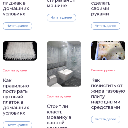
стиральной
пиджак в
сделать
машине
домашних
своими
условиях
руками
Читать далее
Читать далее
Читать далее
Своими руками
Своими руками
Как
Как
почистить от
правильно
жира газовую
постирать
плиту
пуховый
Своими руками
народными
платок в
Стоит ли
средствами
домашних
класть
условиях
мозаику в
Читать далее
ванной
Читать далее