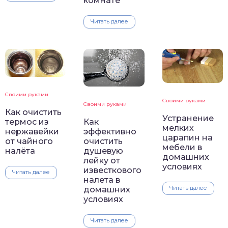
комнате
Читать далее
Своими руками
Своими руками
Своими руками
Как очистить
Устранение
термос из
Как
мелких
нержавейки
эффективно
царапин на
от чайного
очистить
мебели в
налёта
душевую
домашних
лейку от
условиях
известкового
Читать далее
налета в
Читать далее
домашних
условиях
Читать далее