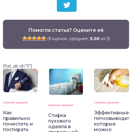
Помогла статья? Оцените её
(
1
оценок, среднее:
5,00
из 5)
[flat_ab id="3"]
Своими руками
Своими руками
Своими руками
Как
Эффективные
Стирка
правильно
пятновыводите
пухового
почистить и
которые
одеяла в
постирать
можно