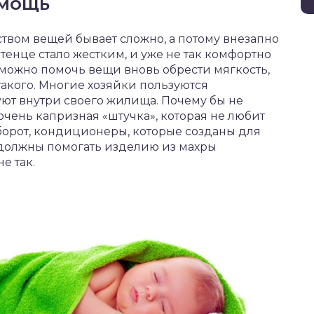
омощь
ством вещей бывает сложно, а потому внезапно
тенце стало жестким, и уже не так комфортно
е можно помочь вещи вновь обрести мягкость,
такого. Многие хозяйки пользуются
уют внутри своего жилища. Почему бы не
очень капризная «штучка», которая не любит
борот, кондиционеры, которые созданы для
 должны помогать изделию из махры
е так.