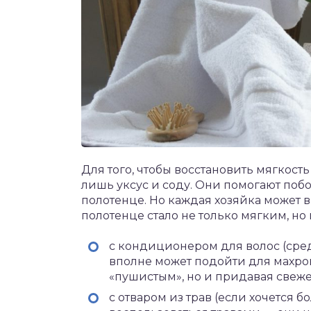
Для того, чтобы восстановить мягкост
лишь уксус и соду. Они помогают побо
полотенце. Но каждая хозяйка может 
полотенце стало не только мягким, но 
с кондиционером для волос (сре
вполне может подойти для махров
«пушистым», но и придавая свежес
с отваром из трав (если хочется 