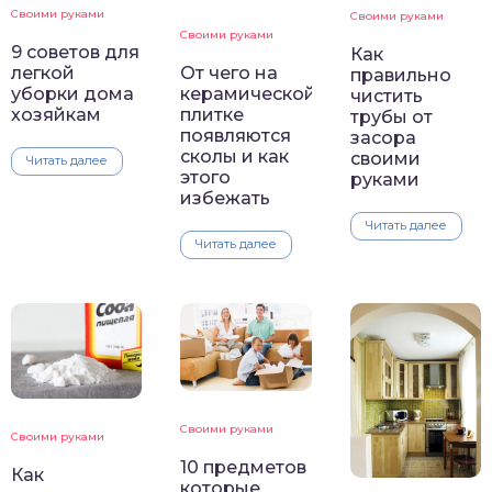
Своими руками
Своими руками
Своими руками
9 советов для
Как
От чего на
легкой
правильно
керамической
уборки дома
чистить
плитке
хозяйкам
трубы от
появляются
засора
сколы и как
своими
Читать далее
этого
руками
избежать
Читать далее
Читать далее
Своими руками
Своими руками
10 предметов
Как
которые