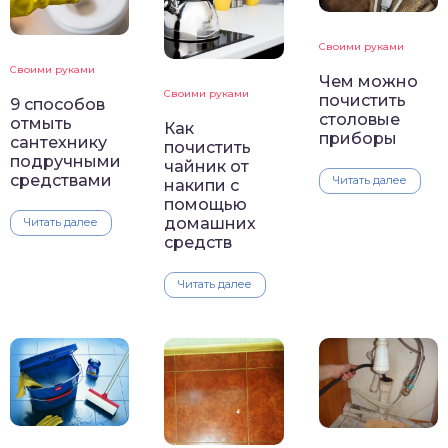
Своими руками
Своими руками
Чем можно
Своими руками
почистить
9 способов
столовые
отмыть
Как
приборы
сантехнику
почистить
подручными
чайник от
средствами
Читать далее
накипи с
помощью
домашних
Читать далее
средств
Читать далее