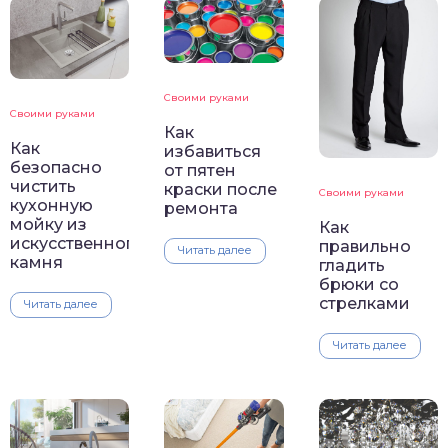
Своими руками
Своими руками
Как
Как
избавиться
безопасно
от пятен
чистить
краски после
Своими руками
кухонную
ремонта
мойку из
Как
искусственного
правильно
Читать далее
камня
гладить
брюки со
стрелками
Читать далее
Читать далее