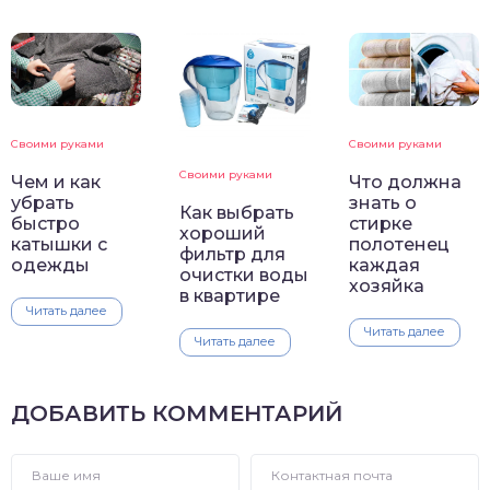
Своими руками
Своими руками
Своими руками
Чем и как
Что должна
убрать
знать о
Как выбрать
быстро
стирке
хороший
катышки с
полотенец
фильтр для
одежды
каждая
очистки воды
хозяйка
в квартире
Читать далее
Читать далее
Читать далее
ДОБАВИТЬ КОММЕНТАРИЙ