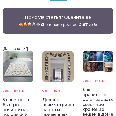
Помогла статья? Оцените её
(
3
оценок, среднее:
2,67
из 5)
[flat_ab id="3"]
Своими руками
Как
Своими руками
Своими руками
правильно
организовать
5 советов как
Делаем
сезонное
быстро
асимметричное
хранение
почистить
панно из
вещей в доме
половики и
привычных