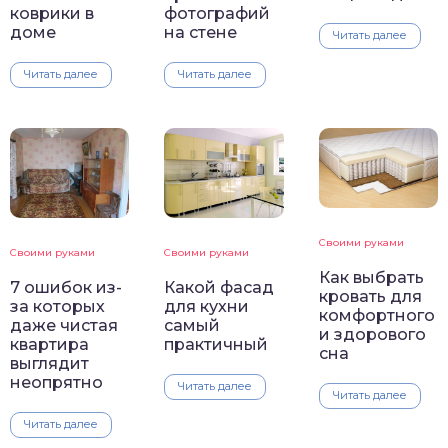
коврики в
фотографий
доме
на стене
Читать далее
Читать далее
Читать далее
Своими руками
Своими руками
Своими руками
Как выбрать
7 ошибок из-
Какой фасад
кровать для
за которых
для кухни
комфортного
даже чистая
самый
и здорового
квартира
практичный
сна
выглядит
неопрятно
Читать далее
Читать далее
Читать далее