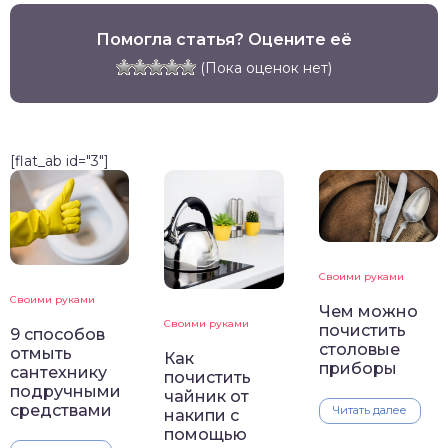
Помогла статья? Оцените её
(Пока оценок нет)
[flat_ab id="3"]
Своими руками
Своими руками
Чем можно
Своими руками
почистить
9 способов
столовые
отмыть
Как
приборы
сантехнику
почистить
подручными
чайник от
средствами
Читать далее
накипи с
помощью