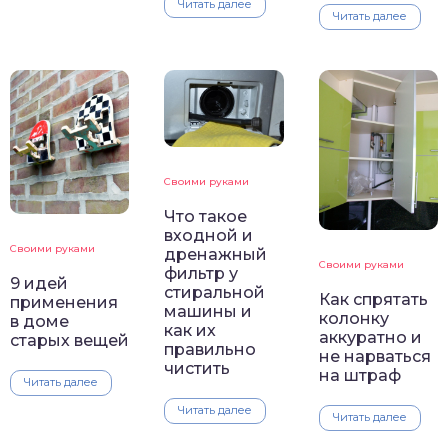
Читать далее
Читать далее
Своими руками
Что такое
входной и
Своими руками
дренажный
Своими руками
фильтр у
9 идей
стиральной
Как спрятать
применения
машины и
колонку
в доме
как их
аккуратно и
старых вещей
правильно
не нарваться
чистить
на штраф
Читать далее
Читать далее
Читать далее