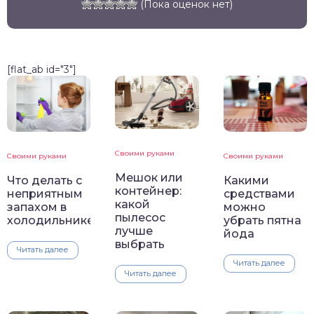
(Пока оценок нет)
[flat_ab id="3"]
Своими руками
Своими руками
Своими руками
Мешок или
Что делать с
Какими
контейнер:
неприятным
средствами
какой
запахом в
можно
пылесос
холодильнике
убрать пятна
лучше
йода
выбрать
Читать далее
Читать далее
Читать далее