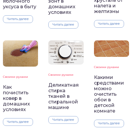
хрусталь от
яблочного
зонт в
налета и
уксуса в быту
домашних
желтизны
условиях
Читать далее
Читать далее
Читать далее
Своими руками
Своими руками
Какими
Своими руками
средствами
Деликатная
Как
можно
стирка
почистить
очистить
тканей в
ковер в
обои в
стиральной
домашних
детской
машине
условиях
комнате
Читать далее
Читать далее
Читать далее