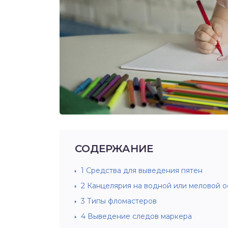
СОДЕРЖАНИЕ
1
Средства для выведения пятен
2
Канцелярия на водной или меловой о
3
Типы фломастеров
4
Выведение следов маркера