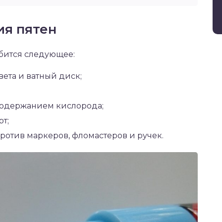
ия пятен
обится следующее:
вета и ватный диск;
содержанием кислорода;
т;
отив маркеров, фломастеров и ручек.