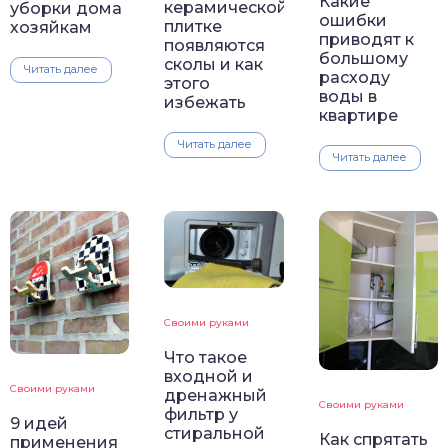
Какие
керамической
уборки дома
ошибки
плитке
хозяйкам
приводят к
появляются
большому
сколы и как
Читать далее
расходу
этого
воды в
избежать
квартире
Читать далее
Читать далее
Своими руками
Что такое
входной и
Своими руками
дренажный
Своими руками
фильтр у
9 идей
стиральной
Как спрятать
применения