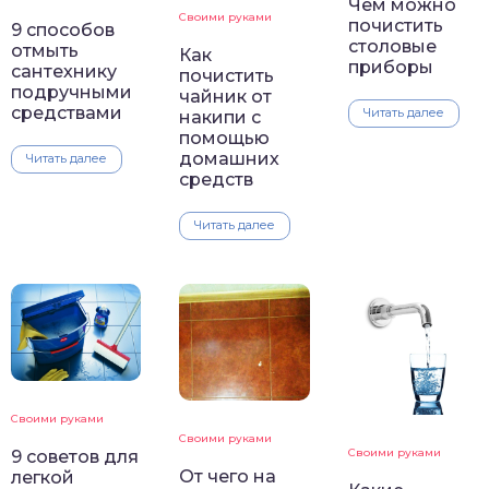
Чем можно
Своими руками
почистить
9 способов
столовые
отмыть
Как
приборы
сантехнику
почистить
подручными
чайник от
средствами
Читать далее
накипи с
помощью
домашних
Читать далее
средств
Читать далее
Своими руками
Своими руками
Своими руками
9 советов для
От чего на
легкой