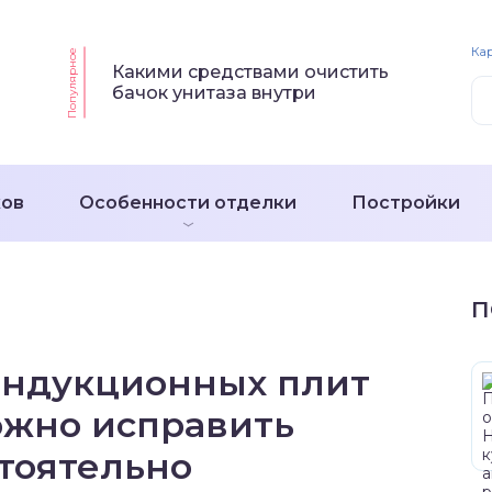
Кар
Популярное
Какими средствами очистить
бачок унитаза внутри
ков
Особенности отделки
Постройки
П
индукционных плит
ожно исправить
тоятельно