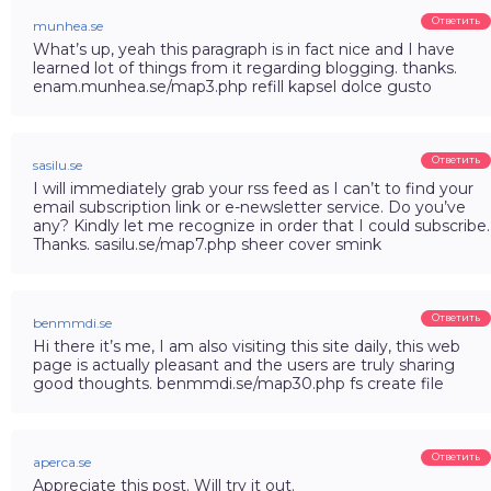
Ответить
munhea.se
What’s up, yeah this paragraph is in fact nice and I have
learned lot of things from it regarding blogging. thanks.
enam.munhea.se/map3.php refill kapsel dolce gusto
Ответить
sasilu.se
I will immediately grab your rss feed as I can’t to find your
email subscription link or e-newsletter service. Do you’ve
any? Kindly let me recognize in order that I could subscribe.
Thanks. sasilu.se/map7.php sheer cover smink
Ответить
benmmdi.se
Hi there it’s me, I am also visiting this site daily, this web
page is actually pleasant and the users are truly sharing
good thoughts. benmmdi.se/map30.php fs create file
Ответить
aperca.se
Appreciate this post. Will try it out.