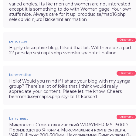
varied angles. Its like men and women are not interested
except it is something to do with Woman gaga! Your own
stuffs nice. Always care for it up! probduo.se/map16.php
selexid vid njurbГ¤ckeninflammation
Ответить
persdap.se
Highly descriptive blog, I liked that bit. Will there be a part
2? persdap.se/map15.php svenska spahotell halland
Ответить
benmmdi.se
Hello! Would you mind if I share your blog with my zynga
group? There’s a lot of folks that I think would really
appreciate your content. Please let me know. Cheers
benmmdi.se/map13.php styr bГҐt korsord
Ответить
Larryneast
Микроскоп Стоматологический WRAYMER MS-1500D
Производство Япония. Максимальная комплектация.
VARIO Фокус 200-300мм. Наклоняемые Бинокуляры 0-