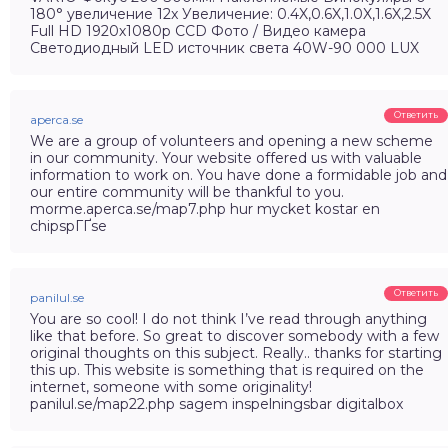
180° увеличение 12x Увеличение: 0.4X,0.6X,1.0X,1.6X,2.5X
Full HD 1920х1080p ССD Фото / Видео камера
Светодиодный LED источник света 40W-90 000 LUX
Ответить
aperca.se
We are a group of volunteers and opening a new scheme
in our community. Your website offered us with valuable
information to work on. You have done a formidable job and
our entire community will be thankful to you.
morme.aperca.se/map7.php hur mycket kostar en
chipspГҐse
Ответить
panilul.se
You are so cool! I do not think I’ve read through anything
like that before. So great to discover somebody with a few
original thoughts on this subject. Really.. thanks for starting
this up. This website is something that is required on the
internet, someone with some originality!
panilul.se/map22.php sagem inspelningsbar digitalbox