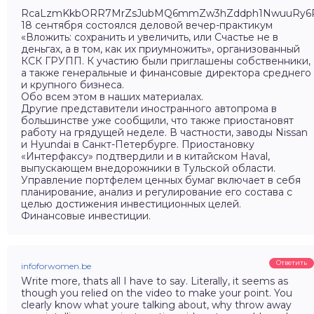
RcaLzmKkbORR7MrZsJubMQ6mmZw3hZddph1NwuuRy6P
18 сентября состоялся деловой вечер-практикум
«Вложить: сохранить и увеличить, или Счастье не в
деньгах, а в том, как их приумножить», организованный
КСК ГРУПП. К участию были приглашены собственники,
а также генеральные и финансовые директора среднего
и крупного бизнеса.
Обо всем этом в наших материалах.
Другие представители иностранного автопрома в
большинстве уже сообщили, что также приостановят
работу на грядущей неделе. В частности, заводы Nissan
и Hyundai в Санкт-Петербурге. Приостановку
«Интерфаксу» подтвердили и в китайском Haval,
выпускающем внедорожники в Тульской области.
Управление портфелем ценных бумаг включает в себя
планирование, анализ и регулирование его состава с
целью достижения инвестиционных целей.
Финансовые инвестиции.
Ответить
infoforwomen.be
Write more, thats all I have to say. Literally, it seems as
though you relied on the video to make your point. You
clearly know what youre talking about, why throw away