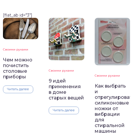
[flat_ab id="3"]
Своими руками
Чем можно
почистить
столовые
Своими руками
Своими руками
приборы
9 идей
Как выбрать
применения
Читать далее
и
в доме
отрегулироват
старых вещей
силиконовые
ножки от
Читать далее
вибрации
для
стиральной
машины