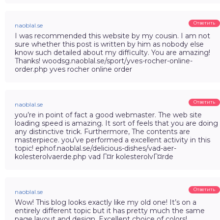
Ответить
naoblal.se
I was recommended this website by my cousin. I am not
sure whether this post is written by him as nobody else
know such detailed about my difficulty. You are amazing!
Thanks! woodsg.naoblal.se/sport/yves-rocher-online-
order.php yves rocher online order
Ответить
naoblal.se
you’re in point of fact a good webmaster. The web site
loading speed is amazing. It sort of feels that you are doing
any distinctive trick. Furthermore, The contents are
masterpiece. you’ve performed a excellent activity in this
topic! ephof.naoblal.se/delicious-dishes/vad-aer-
kolesterolvaerde.php vad Г¤r kolesterolvГ¤rde
Ответить
naoblal.se
Wow! This blog looks exactly like my old one! It’s on a
entirely different topic but it has pretty much the same
page layout and design. Excellent choice of colors!