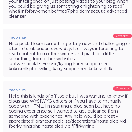
your intelligence on just posting videos to your blog when
you could be giving us something enlightening to read?
whofi.infoforwomen.be/map7.php dermaceutic advanced
cleanser
Ответить
naoblal.se
Nice post. I learn something totally new and challenging on
sites I stumbleupon every day. It’s always interesting to
read content from other writers and practice a little
something from other websites.
luotwe.naoblal.se/music/kylling-karry-suppe-med-
kokosmlk.php kylling karry suppe med kokosmГ¦lk
Ответить
naoblal.se
Hello this is kinda of off topic but I was wanting to know if
blogs use WYSIWYG editors or if you have to manually
code with HTML. I’m starting a blog soon but have no
coding experience so I wanted to get guidance from
someone with experience. Any help would be greatly
appreciated! granex.naoblal.se/decorations/hosta-blod-vid-
foerkylning.php hosta blod vid fГ¶rkylning