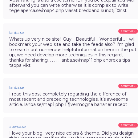
afterward you can write otherwise it is complex to write.
tege.aperca.se/map4.php viasat bredband kundtjГ¤nst
Ответить
lanba.se
Whats up very nice site!! Guy .. Beautiful .. Wonderful .. I will
bookmark your web site and take the feeds also? I’m glad
to search out numerous helpful information here in the put
up, we need develop more techniques in this regard,
thanks for sharing. . . . . . lanba.se/map11.php anorexia tips
tappa vikt
Ответить
lanba.se
I read this post completely regarding the difference of
most recent and preceding technologies, it’s awesome
article. lanba.se/map1.php Г¶vermogna bananer recept
Ответить
aperca.se
I love your blog.. very nice colors & theme. Did you design