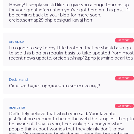
Howdy! I simply would like to give you a huge thumbs up
for your great information you’ve got here on this post. I’ll
be coming back to your blog for more soon.
oreiep.se/map29.php desigual kavaj herr
Ответить
oreiep.se
I’m gone to say to my little brother, that he should also go
to see this blog on regular basis to take updated from most
recent news update. oreiep.se/map12.php jasmine pearl tea
Ответить
Dedsmand
Сколько будет продолжаться этот ковид?
Ответить
aperca.se
Definitely believe that which you said. Your favorite
justification seemed to be on the web the simplest thing to
be aware of. I say to you, I certainly get annoyed while
people think about worries that they plainly don’t know
about. You managed to hit the nail upon the top and also