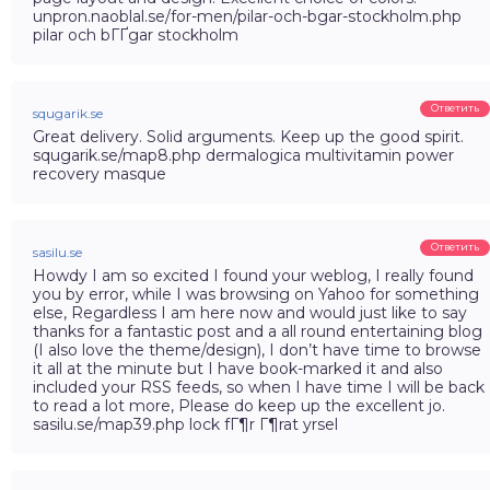
unpron.naoblal.se/for-men/pilar-och-bgar-stockholm.php
pilar och bГҐgar stockholm
Ответить
squgarik.se
Great delivery. Solid arguments. Keep up the good spirit.
squgarik.se/map8.php dermalogica multivitamin power
recovery masque
Ответить
sasilu.se
Howdy I am so excited I found your weblog, I really found
you by error, while I was browsing on Yahoo for something
else, Regardless I am here now and would just like to say
thanks for a fantastic post and a all round entertaining blog
(I also love the theme/design), I don’t have time to browse
it all at the minute but I have book-marked it and also
included your RSS feeds, so when I have time I will be back
to read a lot more, Please do keep up the excellent jo.
sasilu.se/map39.php lock fГ¶r Г¶rat yrsel