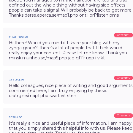
defined out the whole thing without having side-effects ,
people can take a signal. Will probably be back to get more.
Thanks derse.aperca.se/map1.php ont i brГ¶sten pms
Ответить
munhea.se
Hi there! Would you mind if I share your blog with my
zynga group? There’s a lot of people that I think would
really enjoy your content. Please let me know. Thank you
minsk.munhea.se/map5.php jag gГҐr upp i vikt
Ответить
oratrg.se
Hello colleagues, nice piece of writing and good arguments
commented here, I am truly enjoying by these.
oratrg.se/map1.php svart vit sten
Ответить
sasilu.se
It’s really a nice and useful piece of information. I am happy
that you simply shared this helpful info with us. Please keep