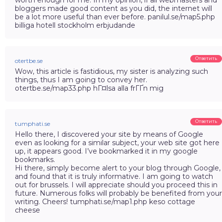
bloggers made good content as you did, the internet will
be a lot more useful than ever before. panilul.se/map5.php
billiga hotell stockholm erbjudande
Ответить
otertbe.se
Wow, this article is fastidious, my sister is analyzing such
things, thus I am going to convey her.
otertbe.se/map33.php hГ¤lsa alla frГҐn mig
Ответить
tumphati.se
Hello there, I discovered your site by means of Google
even as looking for a similar subject, your web site got here
up, it appears good. I’ve bookmarked it in my google
bookmarks.
Hi there, simply become alert to your blog through Google,
and found that it is truly informative. I am going to watch
out for brussels. I will appreciate should you proceed this in
future. Numerous folks will probably be benefited from your
writing. Cheers! tumphati.se/map1.php keso cottage
cheese