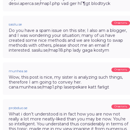
desvi.aperca.se/map1.php vad ger hГ¶gt blodtryck
Ответить
sasilu.se
Do you have a spam issue on this site; I also am a blogger,
and I was wondering your situation; many of us have
created some nice methods and we are looking to swap
methods with others, please shoot me an email if
interested. sasilu.se/map18.php lady gaga kostym
Ответить
munhea.se
Wow, this post is nice, my sister is analyzing such things,
therefore I am going to convey her.
cana.munhea.se/map1.php laserpekare katt farligt
Ответить
probduo.se
What i don’t understood is in fact how you are now not
really a lot more neatly-liked than you may be now. You’re
so intelligent. You understand thus considerably in terms of
this topic, made me in my view imagine it from numerous