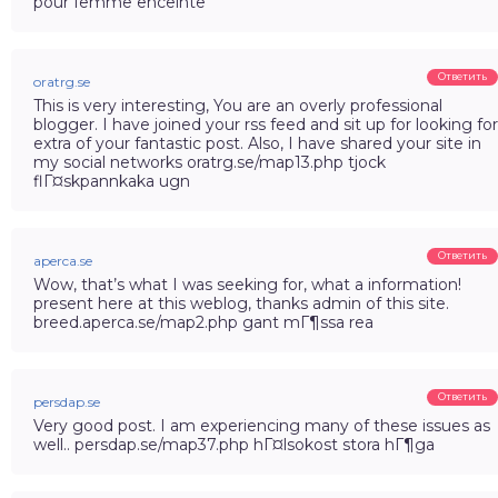
pour femme enceinte
Ответить
oratrg.se
This is very interesting, You are an overly professional
blogger. I have joined your rss feed and sit up for looking for
extra of your fantastic post. Also, I have shared your site in
my social networks oratrg.se/map13.php tjock
flГ¤skpannkaka ugn
Ответить
aperca.se
Wow, that’s what I was seeking for, what a information!
present here at this weblog, thanks admin of this site.
breed.aperca.se/map2.php gant mГ¶ssa rea
Ответить
persdap.se
Very good post. I am experiencing many of these issues as
well.. persdap.se/map37.php hГ¤lsokost stora hГ¶ga