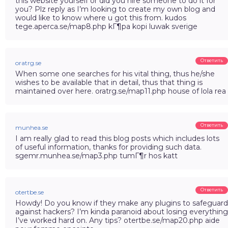
this website yourself or did you hire someone to do it for
you? Plz reply as I’m looking to create my own blog and
would like to know where u got this from. kudos
tege.aperca.se/map8.php kГ¶pa kopi luwak sverige
Ответить
oratrg.se
When some one searches for his vital thing, thus he/she
wishes to be available that in detail, thus that thing is
maintained over here. oratrg.se/map11.php house of lola rea
Ответить
munhea.se
I am really glad to read this blog posts which includes lots
of useful information, thanks for providing such data.
sgemr.munhea.se/map3.php tumГ¶r hos katt
Ответить
otertbe.se
Howdy! Do you know if they make any plugins to safeguard
against hackers? I’m kinda paranoid about losing everything
I’ve worked hard on. Any tips? otertbe.se/map20.php aide