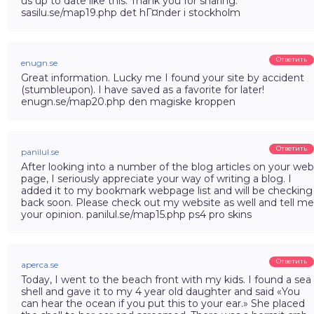
us up to date like this. Thank you for sharing.
sasilu.se/map19.php det hГ¤nder i stockholm
Ответить
enugn.se
Great information. Lucky me I found your site by accident
(stumbleupon). I have saved as a favorite for later!
enugn.se/map20.php den magiske kroppen
Ответить
panilul.se
After looking into a number of the blog articles on your web
page, I seriously appreciate your way of writing a blog. I
added it to my bookmark webpage list and will be checking
back soon. Please check out my website as well and tell me
your opinion. panilul.se/map15.php ps4 pro skins
Ответить
aperca.se
Today, I went to the beach front with my kids. I found a sea
shell and gave it to my 4 year old daughter and said «You
can hear the ocean if you put this to your ear.» She placed