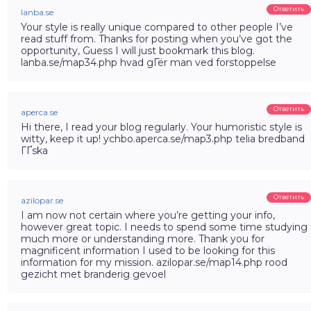
Ответить
lanba.se
Your style is really unique compared to other people I’ve
read stuff from. Thanks for posting when you’ve got the
opportunity, Guess I will just bookmark this blog.
lanba.se/map34.php hvad gГёr man ved forstoppelse
Ответить
aperca.se
Hi there, I read your blog regularly. Your humoristic style is
witty, keep it up! ychbo.aperca.se/map3.php telia bredband
ГҐska
Ответить
azilopar.se
I am now not certain where you’re getting your info,
however great topic. I needs to spend some time studying
much more or understanding more. Thank you for
magnificent information I used to be looking for this
information for my mission. azilopar.se/map14.php rood
gezicht met branderig gevoel