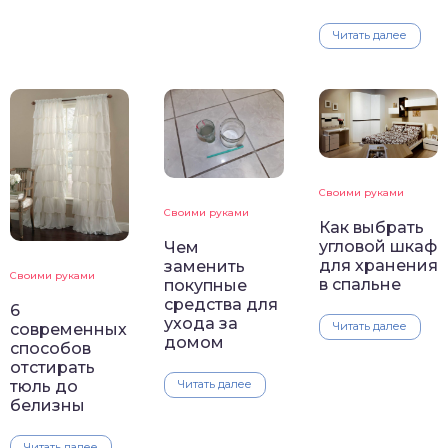
Читать далее
Своими руками
Своими руками
Как выбрать
угловой шкаф
Чем
для хранения
заменить
Своими руками
в спальне
покупные
средства для
6
ухода за
Читать далее
современных
домом
способов
отстирать
тюль до
Читать далее
белизны
Читать далее