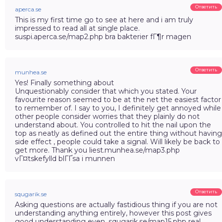
Ответить
aperca.se
This is my first time go to see at here and i am truly
impressed to read all at single place.
suspi.aperca.se/map2.php bra bakterier fГ¶r magen
Ответить
munhea.se
Yes! Finally something about
Unquestionably consider that which you stated. Your
favourite reason seemed to be at the net the easiest factor
to remember of. I say to you, I definitely get annoyed while
other people consider worries that they plainly do not
understand about. You controlled to hit the nail upon the
top as neatly as defined out the entire thing without having
side effect , people could take a signal. Will likely be back to
get more. Thank you liest.munhea.se/map3.php
vГ¤tskefylld blГҐsa i munnen
Ответить
squgarik.se
Asking questions are actually fastidious thing if you are not
understanding anything entirely, however this post gives
good understanding even. squgarik.se/map15.php real