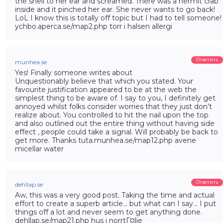
the shell to her ear and screamed. There was a hermit crab
inside and it pinched her ear. She never wants to go back!
LoL I know this is totally off topic but I had to tell someone!
ychbo.aperca.se/map2.php torr i halsen allergi
Ответить
munhea.se
Yes! Finally someone writes about
Unquestionably believe that which you stated. Your
favourite justification appeared to be at the web the
simplest thing to be aware of. I say to you, I definitely get
annoyed whilst folks consider worries that they just don’t
realize about. You controlled to hit the nail upon the top
and also outlined out the entire thing without having side
effect , people could take a signal. Will probably be back to
get more. Thanks tuta.munhea.se/map12.php avene
micellar water
Ответить
dehllap.se
Aw, this was a very good post. Taking the time and actual
effort to create a superb article… but what can I say… I put
things off a lot and never seem to get anything done.
dehllap.se/map21.php hus i norrtГ¤lje