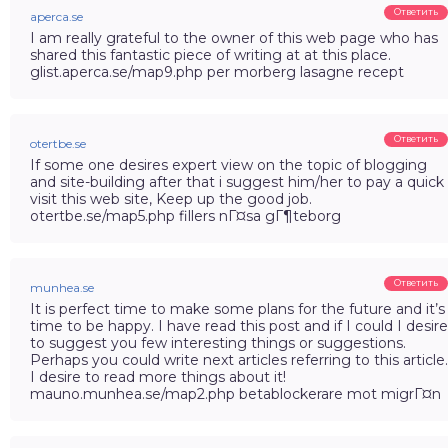
Ответить
aperca.se
I am really grateful to the owner of this web page who has
shared this fantastic piece of writing at at this place.
glist.aperca.se/map9.php per morberg lasagne recept
Ответить
otertbe.se
If some one desires expert view on the topic of blogging
and site-building after that i suggest him/her to pay a quick
visit this web site, Keep up the good job.
otertbe.se/map5.php fillers nГ¤sa gГ¶teborg
Ответить
munhea.se
It is perfect time to make some plans for the future and it’s
time to be happy. I have read this post and if I could I desire
to suggest you few interesting things or suggestions.
Perhaps you could write next articles referring to this article.
I desire to read more things about it!
mauno.munhea.se/map2.php betablockerare mot migrГ¤n