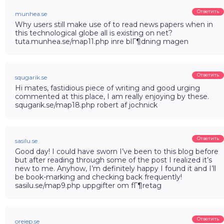
Ответить
munhea.se
Why users still make use of to read news papers when in
this technological globe all is existing on net?
tuta.munhea.se/map11.php inre blГ¶dning magen
Ответить
squgarik.se
Hi mates, fastidious piece of writing and good urging
commented at this place, I am really enjoying by these.
squgarik.se/map18.php robert af jochnick
Ответить
sasilu.se
Good day! I could have sworn I’ve been to this blog before
but after reading through some of the post I realized it’s
new to me. Anyhow, I’m definitely happy I found it and I’ll
be book-marking and checking back frequently!
sasilu.se/map9.php uppgifter om fГ¶retag
Ответить
oreiep.se