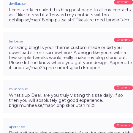
Ответить
dehllap.se
I constantly emailed this blog post page to all my contacts,
as if like to read it afterward my contacts will too.
dehllap.se/map18.php putsa strГҐlkastare med tandkrГ¤m
Ответить
lanba.se
Amazing blog! Is your theme custom made or did you
download it from somewhere? A design like yours with a
few simple tweeks would really make my blog stand out.
Please let me know where you got your design. Appreciate
it lanba.se/map24.php surhetsgrad i kroppen
Ответить
munhea.se
What’s up Dear, are you truly visiting this site daily, if so
then you will absolutely get good experience.
brigr.munhea.se/map4.php skor utan hГ¤l
Ответить
aperca.se
Post writing is also a excitement, if you be acquainted with