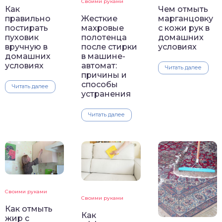
Своими руками
Как
Чем отмыть
Жесткие
правильно
марганцовку
махровые
постирать
с кожи рук в
полотенца
пуховик
домашних
после стирки
вручную в
условиях
в машине-
домашних
автомат:
условиях
Читать далее
причины и
способы
Читать далее
устранения
Читать далее
Своими руками
Своими руками
Как отмыть
Как
жир с