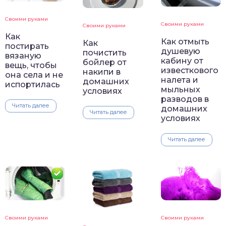
Своими руками
Своими руками
Своими руками
Как
Как отмыть
Как
постирать
душевую
почистить
вязаную
кабину от
бойлер от
вещь, чтобы
известкового
накипи в
она села и не
налета и
домашних
испортилась
мыльных
условиях
разводов в
Читать далее
домашних
Читать далее
условиях
Читать далее
Своими руками
Своими руками