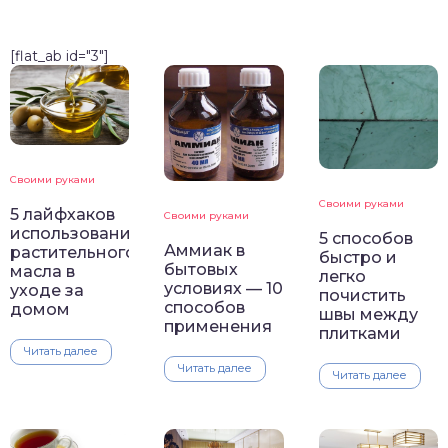
[flat_ab id="3"]
Своими руками
Своими руками
5 лайфхаков
Своими руками
использования
5 способов
Аммиак в
растительного
быстро и
бытовых
масла в
легко
условиях — 10
уходе за
почистить
способов
домом
швы между
применения
плитками
Читать далее
Читать далее
Читать далее