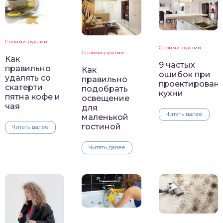
Своими руками
Своими руками
Своими руками
Как
9 частых
правильно
Как
ошибок при
удалять со
правильно
проектирован
скатерти
подобрать
кухни
пятна кофе и
освещение
чая
для
Читать далее
маленькой
гостиной
Читать далее
Читать далее